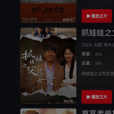
播放正片
更新HD
抓娃娃之
2024
大陆
短大
导演：
未知
主演：
未知
抓娃娃之父凭女贵
播放正片
全32集
首富老爸