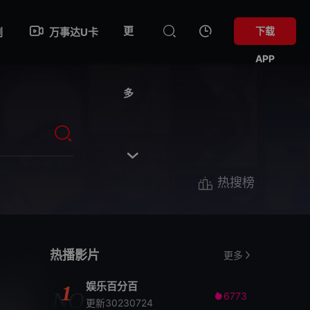
更
下载
剧
万事达U卡
APP
多

热搜榜
热播影片
更多
娱乐百分百
1
NO
6773

更新30230724