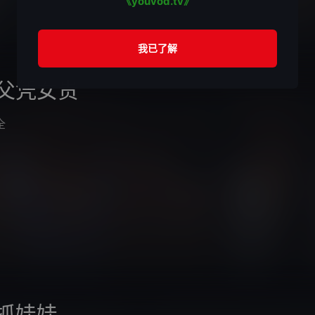
《youvod.tv》
父凭女贵
全
抓娃娃