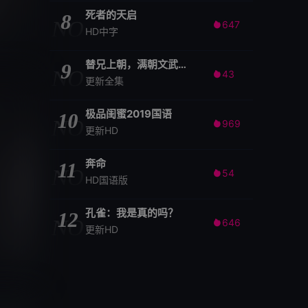
死者的天启
8
NO
647

HD中字
替兄上朝，满朝文武随我吃瓜
9
NO
43

更新全集
极品闺蜜2019国语
10
NO
969

更新HD
奔命
11
NO
54

HD国语版
孔雀：我是真的吗？
12
NO
646

更新HD