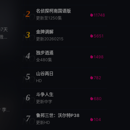
名侦探柯南国语版
2
NO
11748

更新至1250集
7天
金牌调解
3
NO
5651
、微醺

更新20260215
独步逍遥
4
NO
1498

全480集
山谷两日
5
NO
782

HD
斗争人生
6
NO
680

更新中字
李宗恒
赵凤霞
马文波
孙贵权
杨文哲
骆佳
陈冰
屈爽
/
/
/
/
/
/
/
/
/
鲁邦三世：沃尔特P38
7
NO
104

更新HD