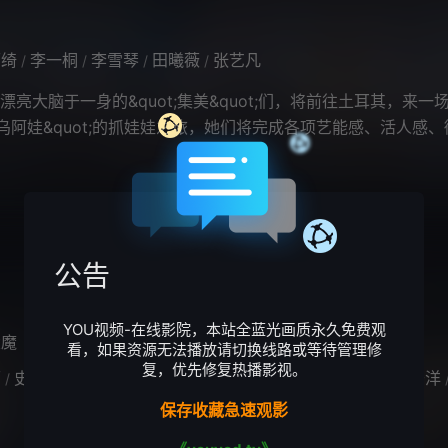
雨绮
李一桐
李雪琴
田曦薇
张艺凡
/
/
/
/
亮大脑于一身的&quot;集美&quot;们，将前往土耳其，来一场
t;乌阿娃&quot;的抓娃娃之旅，她们将完成各项艺能感、活人感
物资＆寻
公告
YOU视频-在线影院，本站全蓝光画质永久免费观
大魔
看，如果资源无法播放请切换线路或等待管理修
复，优先修复热播影视。
丽
史彭元
萨日娜
肖帛辰
张子栋
李嘉琦
魏翔
贾冰
于洋
/
/
/
/
/
/
/
/
保存收藏急速观影