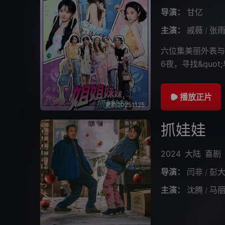
导演：
甘亿
主演：
戚薇
张
/
六位集美丽外表与漂
6夜，寻找&quo
感挑战，赢取食宿
播放正片
更新20251125
抓娃娃
2024
大陆
喜剧
导演：
闫非
彭
/
主演：
沈腾
马
/